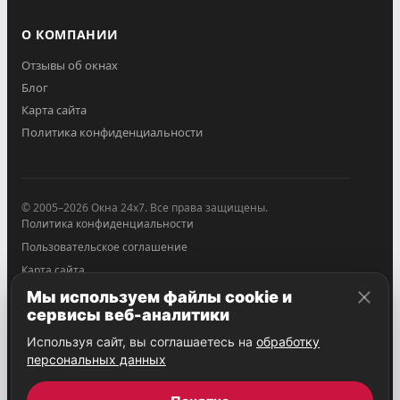
О КОМПАНИИ
Отзывы об окнах
Блог
Карта сайта
Политика конфиденциальности
© 2005–2026 Окна 24x7. Все права защищены.
Политика конфиденциальности
Пользовательское соглашение
Карта сайта
Мы используем файлы cookie и
Информация, опубликованная на Сайте, носит общий
сервисы веб-аналитики
характер и служит для ознакомительных целей, не
является публичной офертой. В силу ст. 1259
Используя сайт, вы соглашаетесь на
обработку
Гражданского кодекса РФ фотографии относятся к
персональных данных
объектам авторского права. Использование
фотографических произведений без согласия