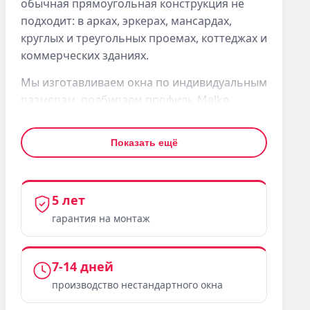
обычная прямоугольная конструкция не
подходит: в арках, эркерах, мансардах,
круглых и треугольных проемах, коттеджах и
коммерческих зданиях.
Мы изготавливаем окна по индивидуальным
размерам, подбираем профиль Melke,
стеклопакет, фурнитуру и схему открывания.
На замере фиксируем геометрию проема,
Показать ещё
углы, радиусы и особенности монтажа.
Для сложных форм особенно важна
точность производства и правильная
5 лет
установка. После расчета согласуем
гарантия на монтаж
конструкцию, сроки и стоимость работ.
Что важно в нестандартной форме
7-14 дней
производство нестандартного окна
Нестандартные окна по размерам для