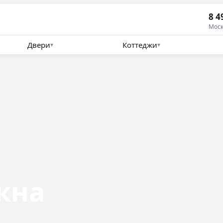
8 4
Моск
Двери
Коттеджи
▾
▾
кна