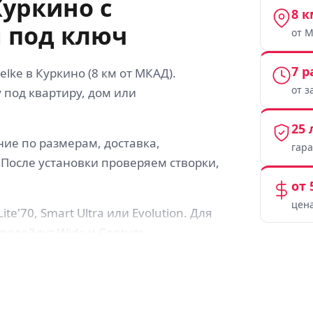
Куркино с
8 к
 под ключ
от 
7 
lke в Куркино (8 км от МКАД).
от з
 под квартиру, дом или
25 
ние по размерам, доставка,
гар
 После установки проверяем створки,
от 
цена
e'70, Smart Ultra или Evolution. Для
подойдут Wide и Centum.
о общие характеристики профиля, но