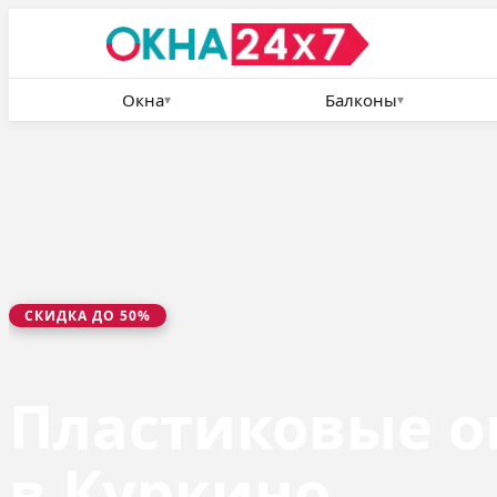
Окна
Балконы
▾
▾
СКИДКА ДО 50%
Пластиковые о
в Куркино