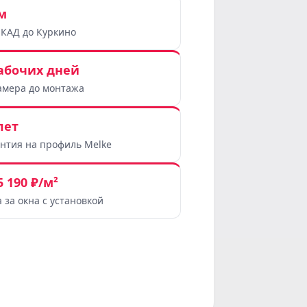
м
МКАД до Куркино
рабочих дней
амера до монтажа
лет
антия на профиль Melke
5 190 ₽/м²
 за окна с установкой