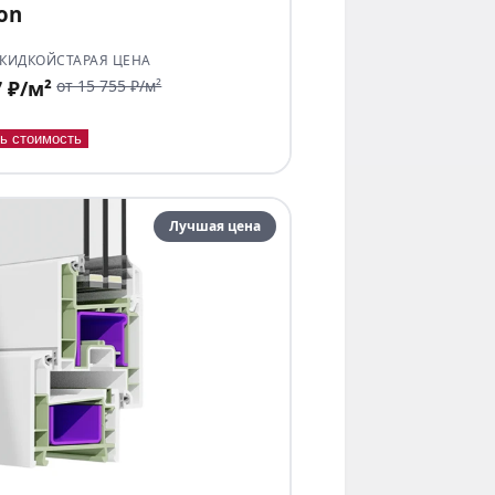
ion
СКИДКОЙ
СТАРАЯ ЦЕНА
7 ₽/м²
от 15 755 ₽/м²
ь стоимость
Лучшая цена