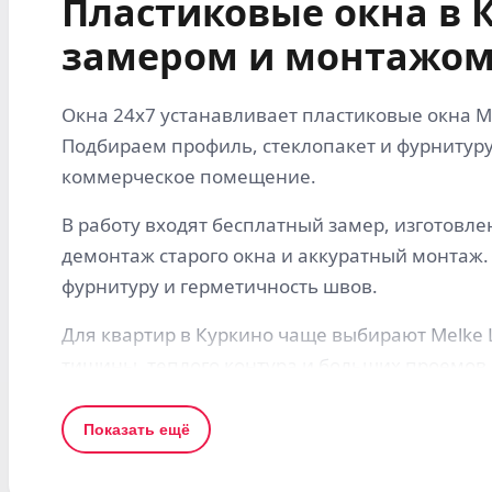
Пластиковые окна в 
замером и монтажом
Окна 24x7 устанавливает пластиковые окна Me
Подбираем профиль, стеклопакет и фурнитуру
коммерческое помещение.
В работу входят бесплатный замер, изготовле
демонтаж старого окна и аккуратный монтаж.
фурнитуру и герметичность швов.
Для квартир в Куркино чаще выбирают Melke Lit
тишины, теплого контура и больших проемов 
Что учитываем при заказе в Куркино
Показать ещё
Для страниц по Подмосковью важны не тольк