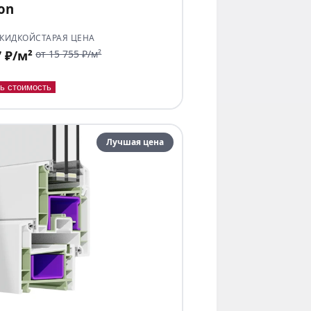
ion
СКИДКОЙ
СТАРАЯ ЦЕНА
7 ₽/м²
от 15 755 ₽/м²
ь стоимость
Лучшая цена