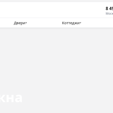
8 4
Моск
Двери
Коттеджи
▾
▾
кна