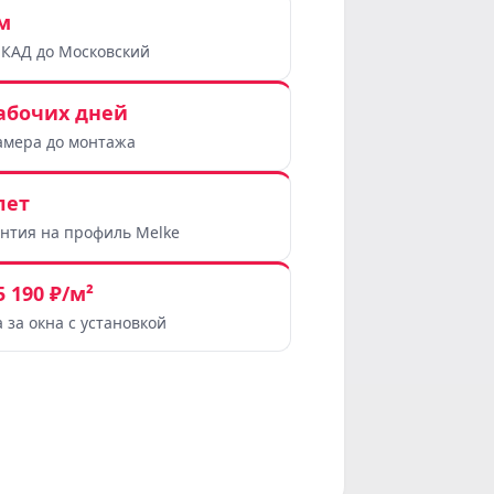
м
МКАД до Московский
рабочих дней
амера до монтажа
лет
антия на профиль Melke
5 190 ₽/м²
 за окна с установкой