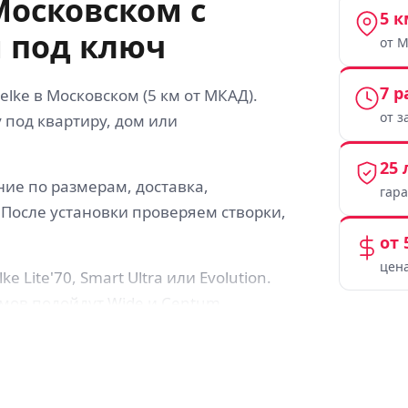
Московском с
5 к
 под ключ
от 
7 
lke в Московском (5 км от МКАД).
от з
 под квартиру, дом или
25 
ние по размерам, доставка,
гар
 После установки проверяем створки,
от 
цена
Lite'70, Smart Ultra или Evolution.
мов подойдут Wide и Centum.
ом
о общие характеристики профиля, но