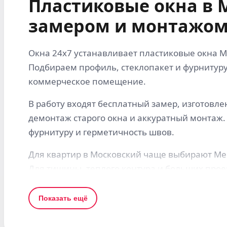
Пластиковые окна в 
замером и монтажом
Окна 24x7 устанавливает пластиковые окна Me
Подбираем профиль, стеклопакет и фурнитуру
коммерческое помещение.
В работу входят бесплатный замер, изготовле
демонтаж старого окна и аккуратный монтаж.
фурнитуру и герметичность швов.
Для квартир в Московский чаще выбирают Melke 
Для тишины, теплого контура и больших прое
Что учитываем при заказе в Московск
Показать ещё
Для страниц по Подмосковью важны не тольк