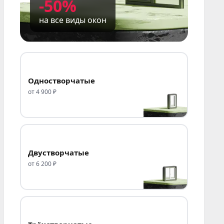
-50%
даем понятный план по доставке и
монтажу.
на все виды окон
Заранее уточняем адрес, удобное время
выезда и особенности подъезда к объекту.
Полезные разделы:
цены на окна
,
Одностворчатые
калькулятор стоимости
,
пластиковые окна
от 4 900 ₽
Melke
,
контакты и график работы
.
Двустворчатые
от 6 200 ₽