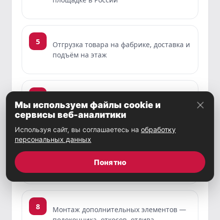
5
Отгрузка товара на фабрике, доставка и
подъём на этаж
6
Демонтаж старых стеклопакетов и рам,
Мы используем файлы cookie и
подготовка проёма
сервисы веб-аналитики
Используя сайт, вы соглашаетесь на
обработку
персональных данных
7
Установка оконной системы,
Понятно
регулировка фурнитуры
8
Монтаж дополнительных элементов —
подоконника, откосов, отлива