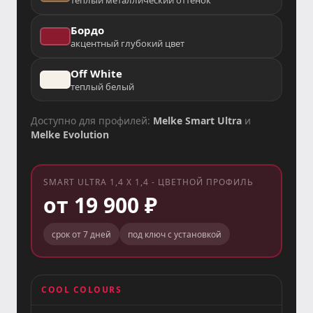
Бордо
акцентный глубокий цвет
Off White
теплый белый
Доступно для профилей:
Melke Smart Ultra
и
Melke Evolution
SMART ULTRA 1,4 X 1,4 - ЦВЕТНОЙ ПРОФИЛЬ
от 19 900 ₽
срок от 7 дней
под ключ с установкой
COOL COLOURS