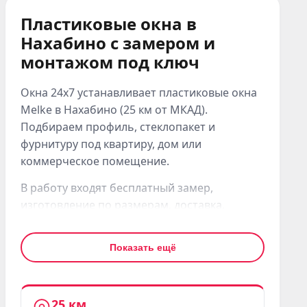
Пластиковые окна в
Нахабино с замером и
монтажом под ключ
Окна 24x7 устанавливает пластиковые окна
Melke в Нахабино (25 км от МКАД).
Подбираем профиль, стеклопакет и
фурнитуру под квартиру, дом или
коммерческое помещение.
В работу входят бесплатный замер,
изготовление по размерам, доставка,
демонтаж старого окна и аккуратный
монтаж. После установки проверяем
Показать ещё
створки, фурнитуру и герметичность швов.
Для квартир в Нахабино чаще выбирают
Melke Lite'70, Smart Ultra или Evolution. Для
25 км