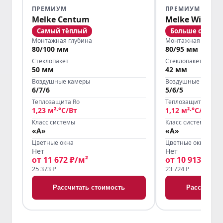
ПРЕМИУМ
ПРЕМИУМ
Melke Centum
Melke Wide
Самый тёплый
Больше света
Монтажная глубина
Монтажная глубин
80/100 мм
80/95 мм
Стеклопакет
Стеклопакет
50 мм
42 мм
Воздушные камеры
Воздушные камер
6/7/6
5/6/5
Теплозащита Ro
Теплозащита Ro
1,23 м²·°С/Вт
1,12 м²·°С/Вт
Класс системы
Класс системы
«А»
«А»
Цветные окна
Цветные окна
Нет
Нет
от 11 672 ₽/м²
от 10 913 ₽/м²
25 373 ₽
23 724 ₽
Рассчитать стоимость
Рассчитать