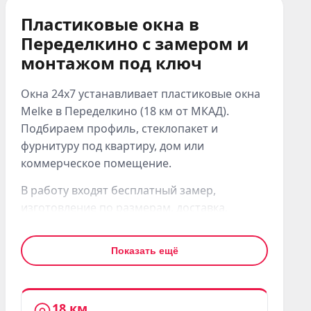
Пластиковые окна в
Переделкино с замером и
монтажом под ключ
Окна 24x7 устанавливает пластиковые окна
Melke в Переделкино (18 км от МКАД).
Подбираем профиль, стеклопакет и
фурнитуру под квартиру, дом или
коммерческое помещение.
В работу входят бесплатный замер,
изготовление по размерам, доставка,
демонтаж старого окна и аккуратный
монтаж. После установки проверяем
Показать ещё
створки, фурнитуру и герметичность швов.
Для квартир в Переделкино чаще выбирают
Melke Lite'70, Smart Ultra или Evolution. Для
18 км