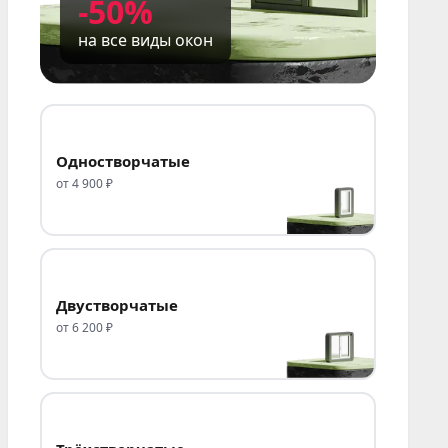
-50%
даем понятный план по доставке и
монтажу.
на все виды окон
Заранее уточняем адрес, удобное время
выезда и особенности подъезда к объекту.
Полезные разделы:
цены на окна
,
Одностворчатые
калькулятор стоимости
,
пластиковые окна
от 4 900 ₽
Melke
,
контакты и график работы
.
Двустворчатые
от 6 200 ₽