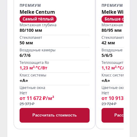
ПРЕМИУМ
ПРЕМИУМ
Melke Centum
Melke Wide
Самый тёплый
Больше света
Монтажная глубина
Монтажная глубин
80/100 мм
80/95 мм
Стеклопакет
Стеклопакет
50 мм
42 мм
Воздушные камеры
Воздушные камер
6/7/6
5/6/5
Теплозащита Ro
Теплозащита Ro
1,23 м²·°С/Вт
1,12 м²·°С/Вт
Класс системы
Класс системы
«А»
«А»
Цветные окна
Цветные окна
Нет
Нет
от 11 672 ₽/м²
от 10 913 ₽/м²
25 373 ₽
23 724 ₽
Рассчитать стоимость
Рассчитать