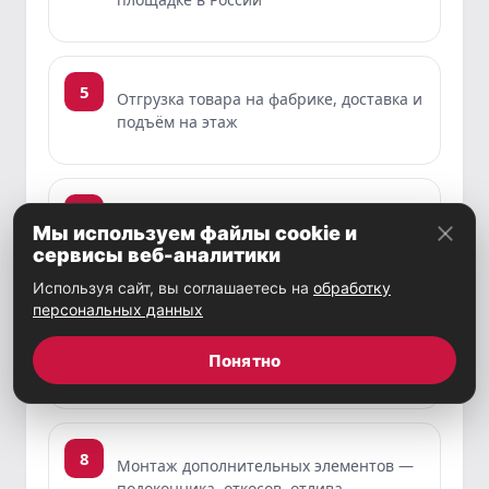
5
Отгрузка товара на фабрике, доставка и
подъём на этаж
6
Демонтаж старых стеклопакетов и рам,
Мы используем файлы cookie и
подготовка проёма
сервисы веб-аналитики
Используя сайт, вы соглашаетесь на
обработку
персональных данных
7
Установка оконной системы,
Понятно
регулировка фурнитуры
8
Монтаж дополнительных элементов —
подоконника, откосов, отлива