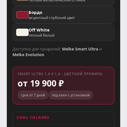
Бордо
акцентный глубокий цвет
Off White
теплый белый
Доступно для профилей:
Melke Smart Ultra
и
Melke Evolution
SMART ULTRA 1,4 X 1,4 - ЦВЕТНОЙ ПРОФИЛЬ
от 19 900 ₽
срок от 7 дней
под ключ с установкой
COOL COLOURS