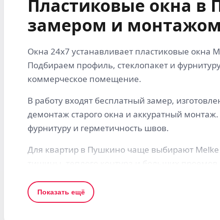
Пластиковые окна в 
замером и монтажом
Окна 24x7 устанавливает пластиковые окна Me
Подбираем профиль, стеклопакет и фурнитуру
коммерческое помещение.
В работу входят бесплатный замер, изготовле
демонтаж старого окна и аккуратный монтаж.
фурнитуру и герметичность швов.
Для квартир в Пушкино чаще выбирают Melke Lit
тишины, теплого контура и больших проемов 
Что учитываем при заказе в Пушкино
Показать ещё
Для страниц по Подмосковью важны не тольк