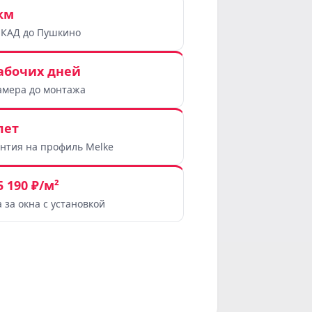
км
МКАД до Пушкино
рабочих дней
амера до монтажа
лет
антия на профиль Melke
5 190 ₽/м²
 за окна с установкой