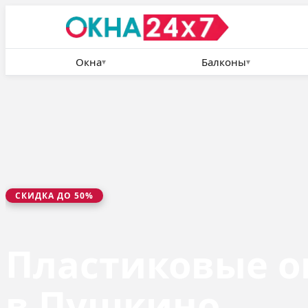
Окна
Балконы
▾
▾
СКИДКА ДО 50%
Пластиковые о
в Пушкино