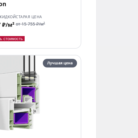
ion
СКИДКОЙ
СТАРАЯ ЦЕНА
7 ₽/м²
от 15 755 ₽/м²
ь стоимость
Лучшая цена