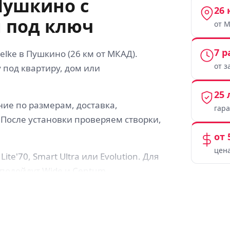
Пушкино с
26 
 под ключ
от 
7 
lke в Пушкино (26 км от МКАД).
от з
 под квартиру, дом или
25 
ние по размерам, доставка,
гар
 После установки проверяем створки,
от 
цена
e'70, Smart Ultra или Evolution. Для
подойдут Wide и Centum.
о общие характеристики профиля, но