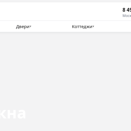
8 4
Моск
Двери
Коттеджи
▾
▾
кна