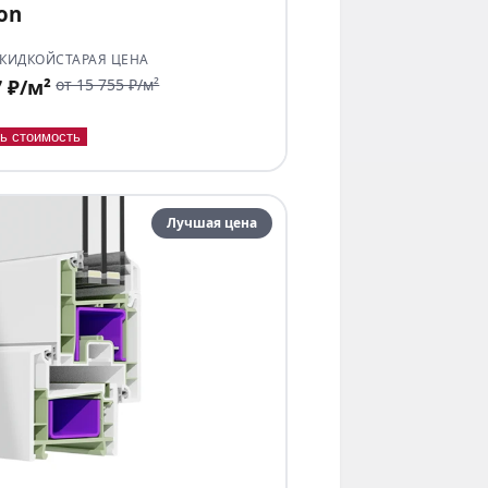
ion
СКИДКОЙ
СТАРАЯ ЦЕНА
7 ₽/м²
от 15 755 ₽/м²
ь стоимость
Лучшая цена