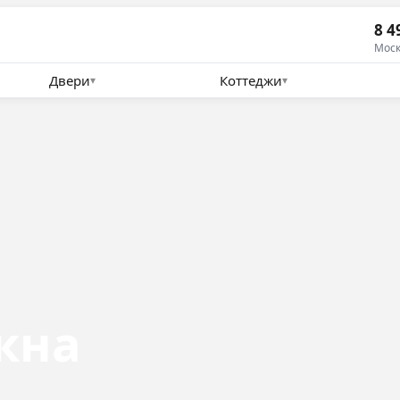
8 4
Моск
Двери
Коттеджи
▾
▾
кна