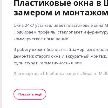
Пластиковые окна в 
замером и монтажом
Окна 24x7 устанавливает пластиковые окна Me
Подбираем профиль, стеклопакет и фурнитуру
коммерческое помещение.
В работу входят бесплатный замер, изготовле
демонтаж старого окна и аккуратный монтаж.
фурнитуру и герметичность швов.
Для квартир в Щербинка чаще выбирают Melke Li
Для тишины, теплого контура и больших прое
Что учитываем при заказе в Щербинке
Показать ещё
Для страниц по Подмосковью важны не тольк