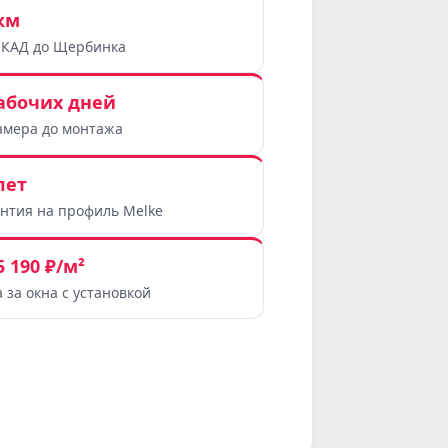
км
МКАД до Щербинка
рабочих дней
амера до монтажа
лет
антия на профиль Melke
5 190 ₽/м²
 за окна с установкой