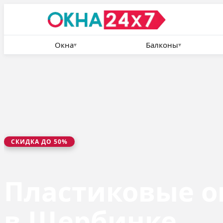
Окна
Балконы
▾
▾
СКИДКА ДО 50%
Пластиковые о
в Щербинке