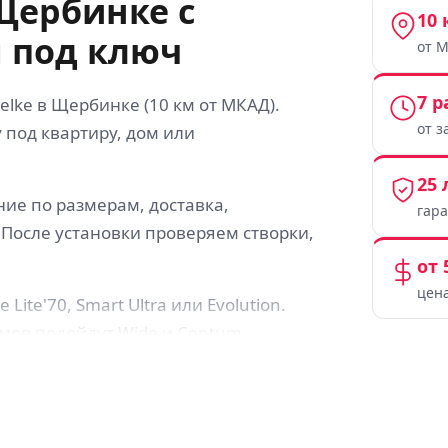
Щербинке с
10 
 под ключ
от 
7 
lke в Щербинке (10 км от МКАД).
от з
 под квартиру, дом или
25 
ние по размерам, доставка,
гар
 После установки проверяем створки,
от 
цена
te'70, Smart Ultra или Evolution.
мов подойдут Wide и Centum.
о общие характеристики профиля, но